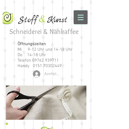
&
Stof
f
Ku
nst
Schneiderei & Nähkaffee
Öffnungszeiten
Mi 9-12 Uhr und 14-18 Uhr
Do 14-18 Uhr
Telefon
09762 939711
Handy
0151 70302449
Anmelden