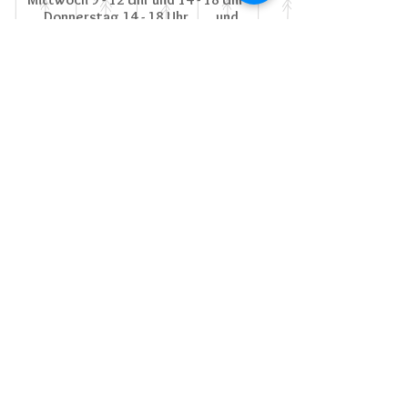
Donnerstag 14 - 18 Uhr und
gerne nach Vereinbarung unter
09762 939 711
.
Michaela Gernert
Tulpenstraße 9 97618 Wülfershausen
Telefon
09762 939 711
stoffundkunst@web.
Handy
0151 70302449
© 2016 by Michaela Gernert, designed by
MOMix.
Impressum
Datenschutz